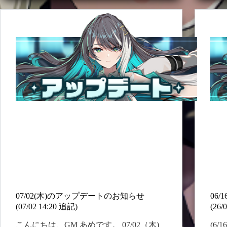
デ
性…
トー
ー
人公
ト
しい
の
いチ
お
ーリ
知
のス
ら
が開
せ
にオ
(7/29
ーの
10:00
ーを
修
正)
ハー
ーの
リア
トー
07/02(木)のアップデートのお知らせ
06
(07/02 14:20 追記)
(26/
こんにちは、GM あめです。 07/02（木)
(6/