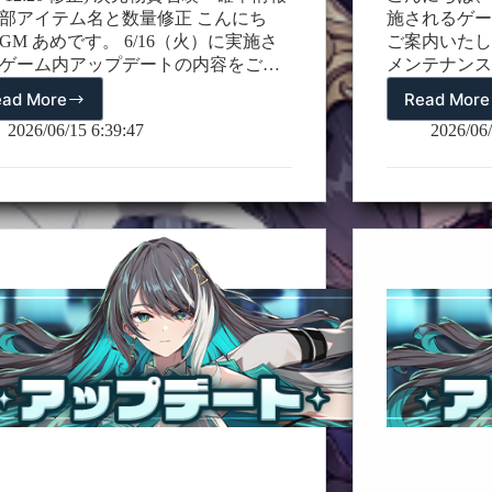
部アイテム名と数量修正 こんにち
施されるゲー
GM あめです。 6/16（火）に実施さ
ご案内いたし
ゲーム内アップデートの内容をご案
メンテナンス
たします。 アップデート内容はメン
だけます。 
ead More
Read More
06/16(火)
06/
ンス後にゲーム内でご確認いただけ
い。 (26/06
の
ア
2026/06/15 6:39:47
2026/06/
。 詳細は以下をご確認ください。
ン後のイプシ
ア
ッ
/06/16 12:20修正) 次元物資召喚 – 確率
(26/06/01
ッ
プ
の一部アイテム名と数量修正
一部スキル修正 (
プ
デ
/06/16 16:00追記)エーテル限定商品の内
ーズナル限定
デ
ー
加 1. 新規仲間【アナーキ】登場 –…
マエ】復刻に
ー
ト
ズナル限定仲
ト
の
エ】復刻イベ
の
お
相手を攻撃し
お
知
て効果的に戦
知
ら
妖狐・タマモ
ら
せ
※ 今回のア
せ
(26/
限定仲間「三
追
(26/06/16
バランス調整
15:00
記)
追
り多くのコン
記)
だけるよう、
した。 ＊名