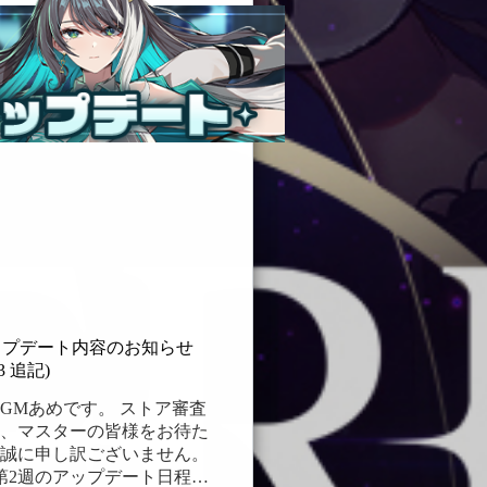
 ＊ピックアップ期間：
21（火）メンテナンス後 ～
19（火）メンテナンス前…
04/21
0
) アップデート内容のお知らせ
:03 追記)
GMあめです。 ストア審査
、マスターの皆様をお待た
誠に申し訳ございません。
第2週のアップデート日程が