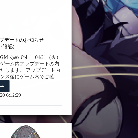
性 ＊戦闘タイプ：魔法型…
)アップデートのお知らせ
:30 追記)
M あめです。 04/21（火）
ゲーム内アップデートの内
たします。 アップデート内
ンス後にゲーム内でご確認
。 詳細は以下をご確認くだ
21(火)
 12:30 修正) イベント開催期
20 6:12:29
ジ購入期限 1. 既存仲間【マ
UPイベント開催 – 味方の魔
ード型の仲間とシナジー効
 敵に火傷を付与して制圧す
シ―】のスカウトが開催さ
名前：マキシー ＊属性：火属
イプ：速度型 ＊サブクラス：