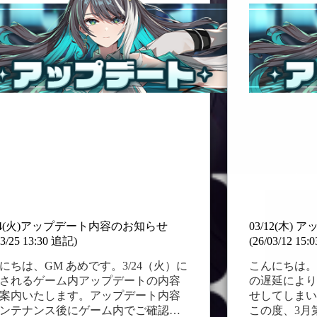
お
お
ランス調整が行われます。…
ヴァンガード
知
知
2026/04/
ら
ら
2026/05/
せ
せ
(26/05/06
(26/
20:36
12:3
追
追
記)
記)
/24(火)アップデート内容のお知らせ
03/12(木
03/25 13:30 追記)
(26/03/12 15
にちは、GM あめです。3/24（火）に
こんにちは。
されるゲーム内アップデートの内容
の遅延により
案内いたします。アップデート内容
せしてしまい
ンテナンス後にゲーム内でご確認い
この度、3月