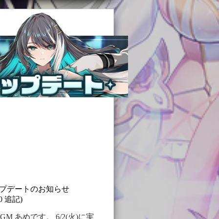
火)…
)アップデートのお知らせ
:30 追記)
M あめです。 6/2(火)に実