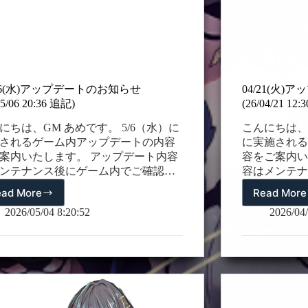
＊属性：地属
/06(水)アップデートのお知らせ
04/21(火
05/06 20:36 追記)
(26/04/21 12
にちは、GM あめです。 5/6（水）に
こんにちは、G
されるゲーム内アップデートの内容
に実施される
案内いたします。 アップデート内容
容をご案内い
ンテナンス後にゲーム内でご確認い
容はメンテナ
けます。 詳細は以下をご確認くださ
いただけます
ead More
Read More
05/06(水)
04/
(26/05/04 17:47 追記) 14．バグ修正
さい。 (4/21
ア
ア
2026/05/04 8:20:52
2026/04/
/05/04 21:34 追記) アンタッチャブル・
間、パッケー
ッ
ッ
スキルターン修正 (26/05/06 20:36 追
キシー】確率
プ
プ
 オメガ・ナージャ【イレギュラー感染
法型及びスピ
デ
デ
の効果の中で変更後のテキスト修正
果を発揮し、
ー
ー
ェス限定ピックアップ復刻およびバ
る仲間【マキ
ト
ト
ス調整のご案内】 今回のアップデー
れます。 ＊
の
の
は、一部のフェス限定仲間3種に対す
性 ＊戦闘タ