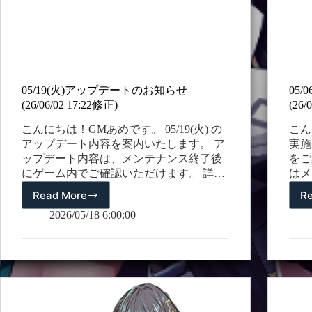
05/19(火)アップデートのお知らせ
05
(26/06/02 17:22修正)
(26/
こんにちは！GMあめです。 05/19(火) の
こん
アップデート内容を案内いたします。 ア
実施
ップデート内容は、メンテナンス終了後
をご
にゲーム内でご確認いただけます。 詳細
はメ
につきましては、下記をご覧ください。
ただ
Read More
R
05/19(火)
1. 新規フェス限定仲間【ミッドナイトラ
い。 
ア
2026/05/18 6:00:00
ッシュ・スカディ】登場 – 疾走により敵
(26
ッ
に高いダメージを与える【ミッドナイト
ワン 
プ
ラッシュ・スカディ】が仲間に加わりま
記)
デ
す。 ※今回の[ミッドナイトラッシュ・ス
症】
ー
カディ]フェス限定では、3周年を記念し
【フ
ト
て超越報酬及びスカウト回数報酬が追加
ラン
の
されます。 # 名前：ミッドナイトラッシ
トで