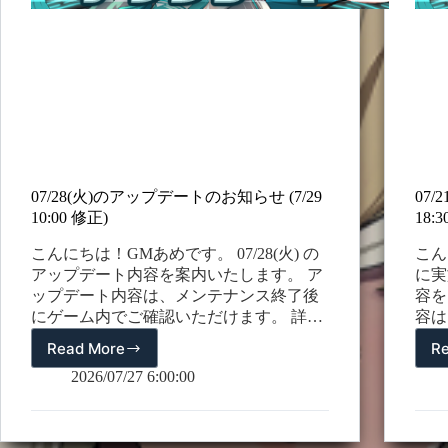
07/28(火)のアップデートのお知らせ (7/29
07
10:00 修正)
18:
こんにちは！GMあめです。 07/28(火) の
こん
アップデート内容を案内いたします。 ア
に実
ップデート内容は、メンテナンス終了後
容を
にゲーム内でご確認いただけます。 詳細
容は
につきましては、下記をご覧ください。
いた
Read More
R
07/28(火)
(7/29 10:00 修正) オートマタ・ラムダブー
さい。
の
2026/07/27 6:00:00
スター : リミテッドスカウトチケット >
ミア
ア
プレミアムスカウトチケット 1. 新規仲間
ップ
ッ
【ラムダ】登場 新しい仲間【ラムダ】が
レミ
プ
仲間になります。 ＊名前 : ラムダ ＊属
ール