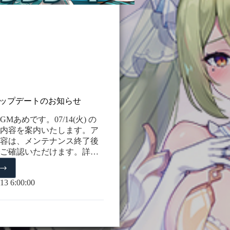
)のアップデートのお知らせ
Mあめです。07/14(火) の
内容を案内いたします。ア
容は、メンテナンス終了後
ご確認いただけます。詳細
は、下記をご覧ください。
14(火)
ナル限定仲間[真夏のポリ
13 6:00:00
仲間になります。 ＊名前 :
デルタ ＊属性 : 地属性 ＊
: スピード型 ＊サブクラス :
 ＊ピックアップ期間:
4(火) メンテナンス後 ~