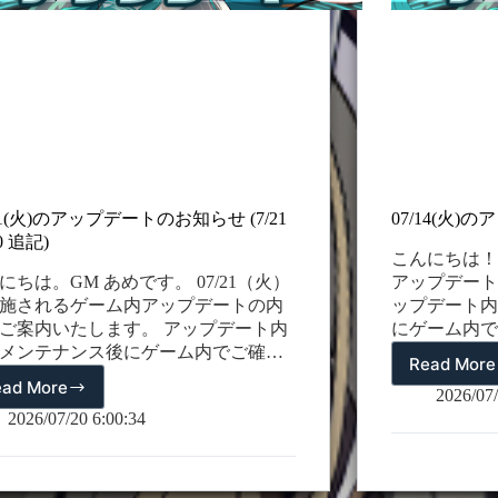
/21(火)のアップデートのお知らせ (7/21
07/14(火
30 追記)
こんにちは！G
にちは。GM あめです。 07/21（火）
アップデート
施されるゲーム内アップデートの内
ップデート内
ご案内いたします。 アップデート内
にゲーム内で
メンテナンス後にゲーム内でご確認
につきまして
Read More
07/
だけます。 詳細は以下をご確認くだ
新しいシーズ
ead More
の
07/21(火)
2026/07/
 *(7/21 18:30 追記)ヴェロニカプレ
ス・デルタ]が
ア
の
2026/07/20 6:00:34
ムパック特典の中で、広告視聴スキ
真夏のポリス・
ッ
ア
効果が変更されます。 ヴェロニカプ
バトルタイプ 
プ
ッ
アムパック購入時、毎日活力180がメ
ヴァンガード
デ
プ
に支給されます。 1.リニューアルス
2026/07/1