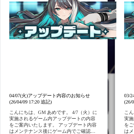
お
ュ・スカディ # 属性：火属性 # 戦闘タイ
るバ
知
プ：攻撃型 # サブクラス：ブルーザー #
ら
ピックアップ期間：2026/05/19(火)…
せ
(26/06/02
17:22
修
正)
04/07(火)アップデート内容のお知らせ
03
(26/04/09 17:20 追記)
(26/
こんにちは、GM あめです。 4/7（火）に
こん
実施されるゲーム内アップデートの内容
実施
をご案内いたします。 アップデート内容
をご
はメンテナンス後にゲーム内でご確認い
はメ