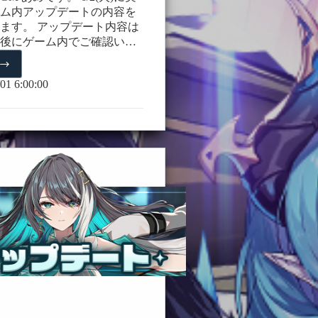
ム内アップデートの内容を
ます。 アップデート内容は
後にゲーム内でご確認いた
詳細は以下をご確認くださ
02(火)
/01 17:38修正) コアフュージョ
01 6:00:00
ロン スキル修正
 18:01修正) 10.バランス調整での
26/06/01 19:30追記)1．シ
仲間【三世妖狐・タマモノ
関する報酬内容追加 1. シー
間【三世妖狐・タマモノマ
ント & バランス調整 強撃で
、解除不可の呪いを付与し
闘を進める限定仲間【三世
ノマエ】が再加入します。
ップデートでは、シーズナル
06/01 19:30
世妖狐・タマモノマエ」の
も同時に実施されます。 よ
テンツで安定して活用いた
小幅な上方修正が行われま
前：三世妖狐・タマモノマエ