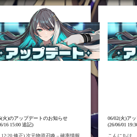
ー
デ
リー公開及び関連UI改編 – 新しい主
2026/08/11(
ト
ー
と共に歩む仲間たちを中心とした新
の
ト
ストーリーが追加されます。 1) 新し
お
の
ュートリアルが導入され、新規スト
知
お
ー3地域をすべてクリアした後、従来
ら
知
トーリーであるオリジンストーリー
せ
ら
放されるよう変更されます。 ㄴ すで
せ
リジンストーリーを進行中のマスタ
(7/21
皆様は、引き続きオリジンストーリ
18:30
進行できます。 ㄴ 新規ストーリーの
追
記)
ド難易度3地域は、オリジンストーリ
シーズン1ノーマルモードをすべてク
すると開放されます。 2) 飛天の塔ス
リー…
/16(火)のアップデートのお知らせ
06/02(火
06/16 15:00 追記)
(26/06/01 19
16 12:20 修正) 次元物資召喚 – 確率情報
こんにちは、G