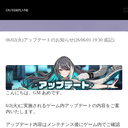
Skip
to
content
06/02(火)アップデートのお知らせ(26/06/01 19:30 追記)
こんにちは、GM あめです。
6/2(火)に実施されるゲーム内アップデートの内容をご案
内いたします。
アップデート内容はメンテナンス後にゲーム内でご確認