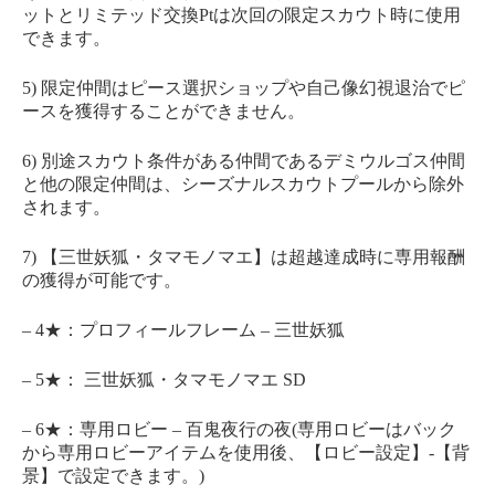
ットとリミテッド交換Ptは次回の限定スカウト時に使用
できます。
5) 限定仲間はピース選択ショップや自己像幻視退治でピ
ースを獲得することができません。
6) 別途スカウト条件がある仲間であるデミウルゴス仲間
と他の限定仲間は、シーズナルスカウトプールから除外
されます。
7) 【三世妖狐・タマモノマエ】は超越達成時に専用報酬
の獲得が可能です。
– 4★：プロフィールフレーム – 三世妖狐
– 5★： 三世妖狐・タマモノマエ SD
– 6★：専用ロビー – 百鬼夜行の夜(専用ロビーはバック
から専用ロビーアイテムを使用後、【ロビー設定】-【背
景】で設定できます。)