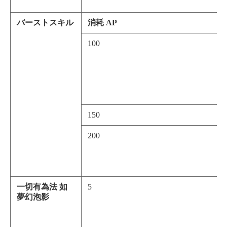
バーストスキル
消耗 AP
100
150
200
一切有為法 如
5
夢幻泡影