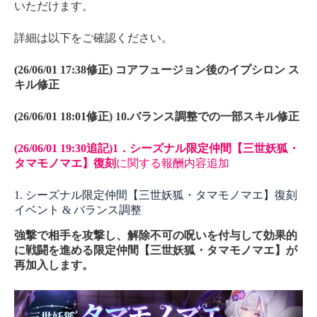
いただけます。
詳細は以下をご確認ください。
(26/06/01 17:38修正)
コアフュージョン後のイプシロン ス
キル
修正
(26/06/01 18:01
修正
) 10.バランス調整での一部
スキル
修正
(26/06/01 19:30追記)1．シーズナル限定仲間【三世妖狐・
タマモノマエ】復刻
に関する報酬内容追加
1. シーズナル限定仲間【三世妖狐・タマモノマエ】復刻
イベント & バランス調整
強撃で相手を攻撃し、解除不可の呪いを付与して効果的
に戦闘を進める限定仲間【三世妖狐・タマモノマエ】が
再加入します。