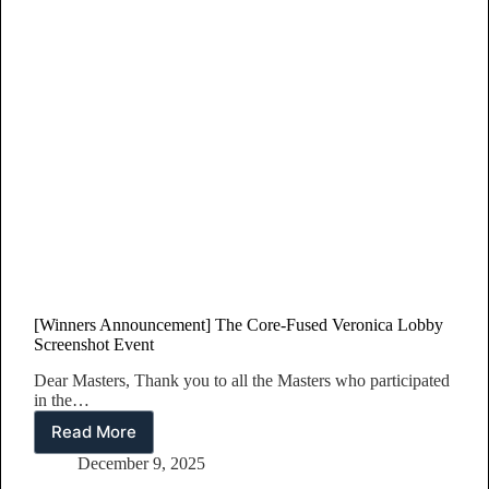
비
인
증
샷
이
벤
트
[Winners Announcement] The Core-Fused Veronica Lobby
Screenshot Event
Dear Masters, Thank you to all the Masters who participated
in the…
Read More
[Winners
Announcement]
December 9, 2025
The