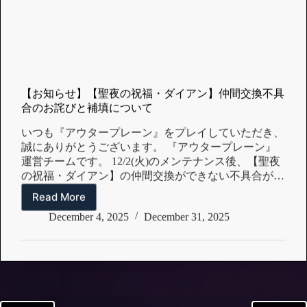
【お知らせ】【聖夜の祝福・ダイアン】仲間交換不具
合のお詫びと補填について
いつも『アウタープレーン』をプレイしていただき、
誠にありがとうございます。 『アウタープレーン』
運営チームです。 12/2(火)のメンテナンス後、【聖夜
の祝福・ダイアン】の仲間交換ができない不具合が発
生し、12/4(木)のアプリ更新後、修正されました。 マ
Read More
【お
スターの皆様にご不便をおかけして申し訳ございませ
知
December 4, 2025
December 31, 2025
ん。 【補填内容のご案内】 上記不具合に伴い、以下
ら
の補填を配布いたします。 【補填内容】 すべてのマ
せ】
スター様：リミテッドスカウトチケットｘ１０枚
【聖
【配布日】 2025年12月04日（木）18:30（JST） 【受
夜
け取り期間】 2025年12月04日（木）18:30（JST）〜…
の
祝