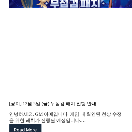
長・
ヴ
ェ
ロ
ニ
カ】
SS
投
稿
キ
ャ
ン
ペ
ー
ン
[공지] 12월 5일 (금) 무점검 패치 진행 안내
안녕하세요. GM 아메입니다. 게임 내 확인된 현상 수정
을 위한 패치가 진행될 예정입니다.…
Read More