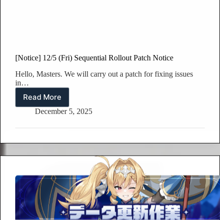
[Notice] 12/5 (Fri) Sequential Rollout Patch Notice
Hello, Masters. We will carry out a patch for fixing issues
in…
Read More
[Notice]
12/5
December 5, 2025
(Fri)
Sequential
Rollout
Patch
Notice