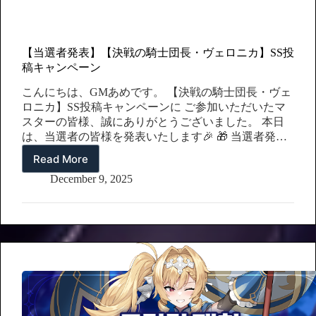
【当選者発表】【決戦の騎士団長・ヴェロニカ】SS投
稿キャンペーン
こんにちは、GMあめです。 【決戦の騎士団長・ヴェ
ロニカ】SS投稿キャンペーンに ご参加いただいたマ
スターの皆様、誠にありがとうございました。 本日
は、当選者の皆様を発表いたします🎉 🎁 当選者発表
抽選報酬 – 8名様：リミテッドスカウトチケット ×10
Read More
【当
枚 ※報酬は 12月16日（火）メンテナンス終了後…
選
December 9, 2025
者
発
表】
【決
戦
の
騎
士
団