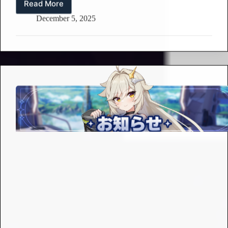
Read More
【お
りますので、 マスター様のご理解とご協力をお願い
知
December 5, 2025
いたします。 詳細内容は下記をご確認ください。 ◈
ら
データ更新実施時間 : 25/12/5(金) 16:30 ~…
せ】
デ
ー
タ
更
新
の
お
知
ら
せ
(12/5)