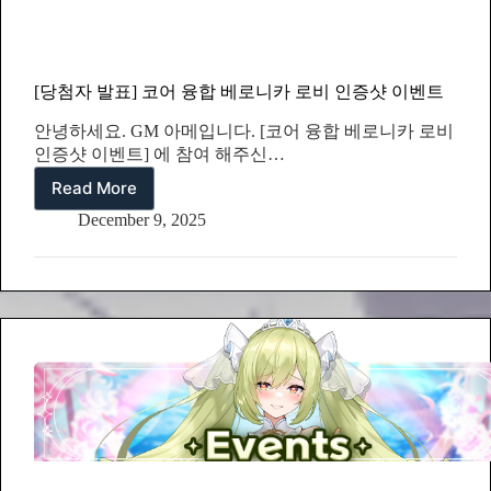
投
票
の
ご
[당첨자 발표] 코어 융합 베로니카 로비 인증샷 이벤트
案
内
안녕하세요. GM 아메입니다. [코어 융합 베로니카 로비
인증샷 이벤트] 에 참여 해주신…
Read More
[당
첨
December 9, 2025
자
발
표]
코
어
융
합
베
로
니
카
로