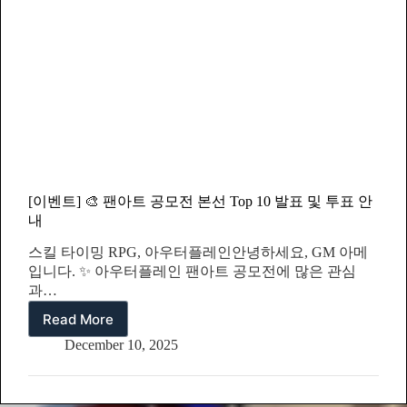
[이벤트] 🎨 팬아트 공모전 본선 Top 10 발표 및 투표 안
내
스킬 타이밍 RPG, 아우터플레인안녕하세요, GM 아메
입니다. ✨ 아우터플레인 팬아트 공모전에 많은 관심
과…
Read More
[이
벤
December 10, 2025
트]
🎨
팬