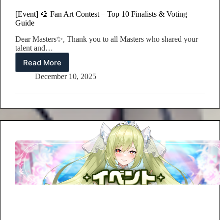
[Event] 🎨 Fan Art Contest – Top 10 Finalists & Voting
Guide
Dear Masters✨, Thank you to all Masters who shared your
talent and…
Read More
[Event]
🎨
December 10, 2025
Fan
Art
Contest
–
Top
10
Finalists
&
Voting
Guide