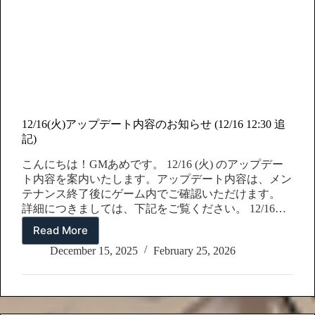
12/16(火)アップデート内容のお知らせ (12/16 12:30 追
記)
こんにちは！GMあめです。 12/16 (火) のアップデー
ト内容を案内いたします。アップデート内容は、メン
テナンス終了後にゲーム内でご確認いただけます。
詳細につきましては、下記をご覧ください。 12/16
12:30 追加 : [あめの魔力ボックス]の確率 1.新規シーズ
Read More
12/16(火)
ナル限定仲間【三蔵法師・あめ】 登場及びピックア
ア
December 15, 2025
February 25, 2026
ップ開催…
ッ
プ
デ
ー