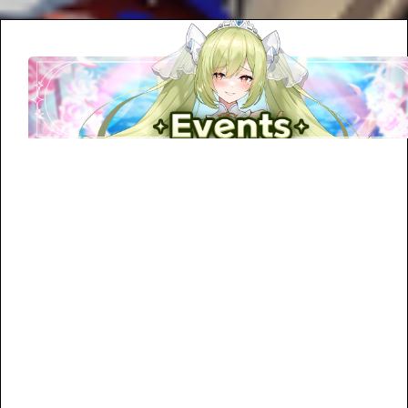
아
트
공
모
전
본
선
Top
10
발
표
및
투
표
안
내