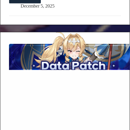
[공
지]
December 5, 2025
12
월
5
일
(금)
무
점
검
패
치
진
행
안
내