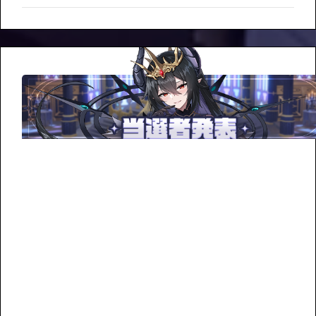
Core-
Fused
Veronica
Lobby
Screenshot
Event