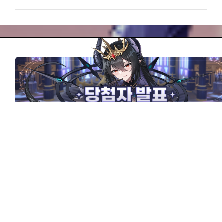
ベ
ました。 その結果、今回のコンテストを彩る本選進
ン
出作品 TOP 10 が選出されました。 いよいよ、マスタ
ト】
ーの皆様の投票によって最終受賞作品が決定いたしま
フ
す。下記作品をご覧いただき、お気に入りの作品に大
ァ
切な一票を投じていただけますようお願いいたしま
ン
す！🎨🗳 🏆 本選進出作品 Top 10…
ア
ー
ト
コ
ン
テ
ス
ト
本
選
Top
10
発
表
お
よ
び