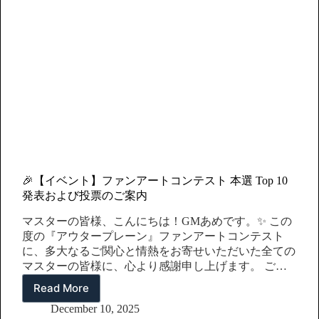
🎉【イベント】ファンアートコンテスト 本選 Top 10
発表および投票のご案内
マスターの皆様、こんにちは！GMあめです。✨ この
度の『アウタープレーン』ファンアートコンテスト
に、多大なるご関心と情熱をお寄せいただいた全ての
マスターの皆様に、心より感謝申し上げます。 ご応
募いただいた全ての作品につきましては、創造性、完
Read More
🎉
成度、世界観との適合性、ガイドライン遵守の有無な
【イ
December 10, 2025
どを基準に、公正かつ細やかな内部審査を実施いたし