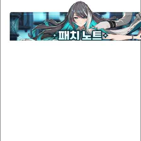
ト
内
容
の
お
知
ら
せ
(12/16
12:30
追
記)