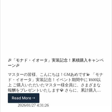
🎉「モナド・イオータ」実装記念！累積購入キャンペ
ーン🎉
マスターの皆様、こんにちは！GMあめです💫 「モナ
ド・イオータ」実装記念！イベント期間中に ¥600以
上 ご購入いただいたマスター様全員に、さまざまな
報酬をプレゼントいたします💎 さらに、累計購入金
額に応じて 追加の豪華報酬も獲得できますので、ぜ
Read More
🎉
ひお見逃しなく！✨ 📌 参加方法イベント期間中に、
「モ
2026/01/27 4:31:26
下記の購入金額条件を達成すると自動で参加となりま
ナ
す。※条件を満たした場合、以前の段階の報酬も含め