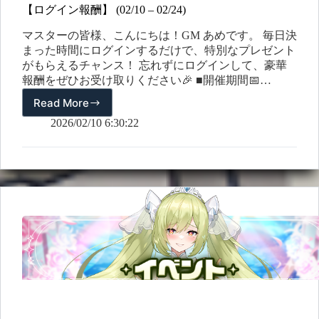
ー
【ログイン報酬】 (02/10 – 02/24)
ン
マスターの皆様、こんにちは！GM あめです。 毎日決
まった時間にログインするだけで、特別なプレゼント
がもらえるチャンス！ 忘れずにログインして、豪華
報酬をぜひお受け取りください🎉 ■開催期間📅
2026/02/10（火) ～ 2026/02/24（月) ■参加方法イベント
Read More
【ロ
期間中、指定された時間帯にログインするだけで報酬
グ
2026/02/10 6:30:22
が自動で配布されます！ ■イベント報酬 日時 曜日 受
イ
取期限 報酬 2/10 火 9:00 ~ 翌日 08:59 活力…
ン
報
酬】
(02/10
–
02/24)