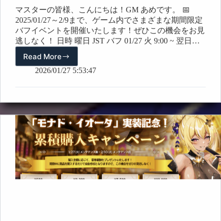
マスターの皆様、こんにちは！GM あめです。 📅
2025/01/27～2/9まで、ゲーム内でさまざまな期間限定
バフイベントを開催いたします！ぜひこの機会をお見
逃しなく！ 日時 曜日 JST バフ 01/27 火 9:00 ~ 翌日
08:59 【進化石収集】報酬2倍 1/28 水 9:00 ~ 翌日
Read More
【イ
08:59…
ベ
2026/01/27 5:53:47
ン
ト】
期
間
限
定
バ
フ
(01/27~2/9)