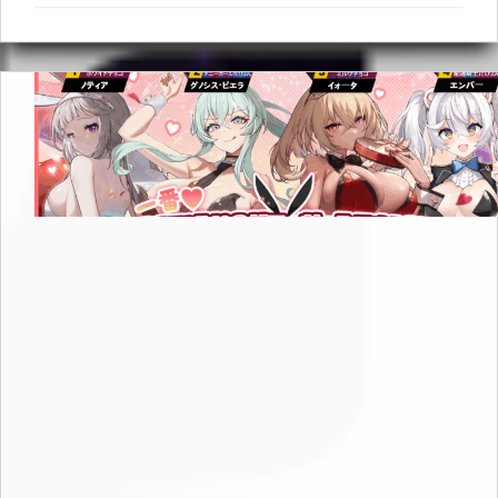
ド・
てすべて獲得できます。 🎁 累計報酬1️⃣ ¥600以上のご
イ
購入 → ゴールド ×500,0002️⃣ ¥2,300以上のご購入 →
オ
ー
活力 ×5003️⃣ ¥7,500以上のご購入 →…
タ」
実
装
記
念！
累
積
購
入
キ
ャ
ン
ペ
ー
ン
🎉