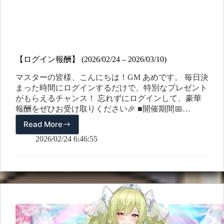
【ログイン報酬】 (2026/02/24 – 2026/03/10)
マスターの皆様、こんにちは！GM あめです。 毎日決
まった時間にログインするだけで、特別なプレゼント
がもらえるチャンス！ 忘れずにログインして、豪華
報酬をぜひお受け取りください🎉 ■開催期間📅
2026/02/24（火) ～ 2026/03/10（火) メンテナンス前 ■
Read More
【ロ
参加方法イベント期間中、指定された時間帯にログイ
グ
2026/02/24 6:46:55
ンするだけで報酬が自動で配布されます！ ■イベント
イ
報酬 日時 曜日 受取期限 報酬 2/24 火 メンテナンス後
ン
~ 翌日 08:59…
報
酬】
(2026/02/24
–
2026/03/10)