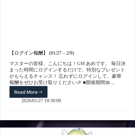
ン
公
開
✨
【ログイン報酬】 (01/27 – 2/9)
マスターの皆様、こんにちは！GM あめです。 毎日決
まった時間にログインするだけで、特別なプレゼント
がもらえるチャンス！ 忘れずにログインして、豪華
報酬をぜひお受け取りください🎉 ■開催期間📅
2026/01/27（火) ～ 2026/2/9（月) ■参加方法イベント期
Read More
【ロ
間中、指定された時間帯にログインするだけで報酬が
グ
2026/01/27 10:30:00
自動で配布されます！ ■イベント報酬 日時 曜日 受取
イ
期限 報酬 1/27 火 19:00 ~ 翌日 07:00 (JST)…
ン
報
酬】
(01/27