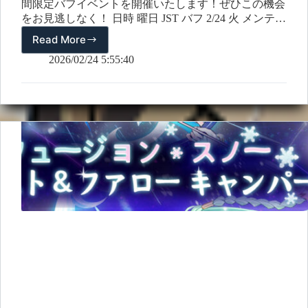
間限定バフイベントを開催いたします！ぜひこの機会
をお見逃しなく！ 日時 曜日 JST バフ 2/24 火 メンテナ
ンス後 ~ 翌日 08:59 【進化石収集】報酬2倍 2/25 水
Read More
【期
9:00 ~ 翌日 08:59…
間
2026/02/24 5:55:40
限
定
バ
フ】
(2026/02/24~2026/03/10)