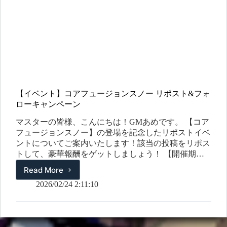
【イベント】コアフュージョンスノー リポスト&フォ
ローキャンペーン
マスターの皆様、こんにちは！GMあめです。 【コア
フュージョンスノー】の登場を記念したリポストイベ
ントについてご案内いたします！該当の投稿をリポス
トして、豪華報酬をゲットしましょう！ 【開催期
間】2026/2/24(火) ～ 2026/3/3(火) 23:59 (JST) 【応募方
Read More
【イ
法 (参加条件)】1．イベント投稿をリポストㄴ �ウン
ベ
2026/02/24 2:11:10
トをフォロー※ 上記2点をすべて完了することで、参
ン
加とみなされます。 【キャンペーン報酬】2,000 エー
ト】
テル（無償) (抽選3名様) 【当選者発表】DMでご案内
コ
予定です。 マスターの皆様、たくさんのご参加をお
ア