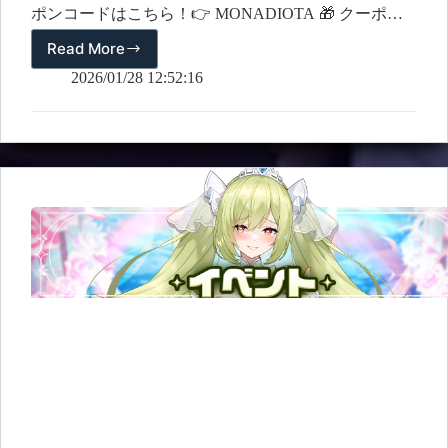
ポンコードはこちら！👉 MONADIOTA 🎁 クーポン
報酬1,500 エーテル(無償) 📅 使用期間2026年 5月 31日
Read More
✨
(火) 23:59 (JST) まで ※期限が切れる前に必ずお受け取
モ
2026/01/28 12:52:16
りください！ ✍️ 入力方法1️⃣ ゲーム内：「設定」…
ナ
ド・
イ
オ
ー
タ
登
場
記
念
ス
ペ
シ
ャ
ル
ク
ー
ポ