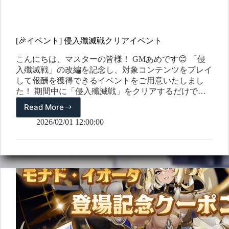
[🎉イベント] 侵入殲滅戦クリアイベント
こんにちは、マスターの皆様！ GMあめです😊 「侵
入殲滅戦」の改編を記念し、対象コンテンツをプレイ
して報酬を獲得できるイベントをご用意いたしまし
た！ 期間中に「侵入殲滅戦」をクリアするだけで自
動参加となりますので、ぜひ奮ってご参加ください。
Read More
[🎉
🔹 参加方法 – 難易度に関係なく、「侵入殲滅戦」を
イ
2026/02/01 12:00:00
クリアすると自動参加 🎁 イベント報酬 – イレギュラ
ベ
ー武器ランダムボックス ×1 📅 イベント期間 – 2026年
ン
2月1日(日) ～ 2026年2月10日(火) 📢…
ト]
侵
入
殲
滅
戦
ク
リ