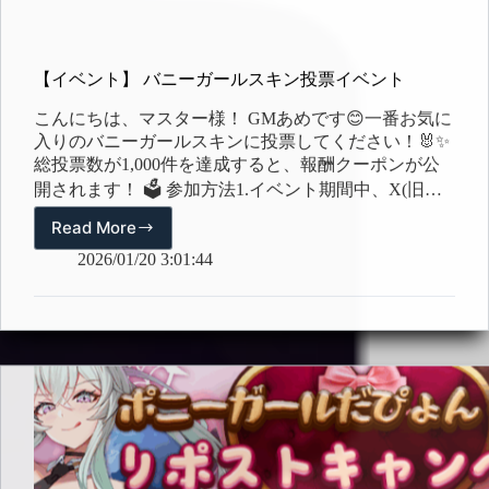
【イベント】 バニーガールスキン投票イベント
こんにちは、マスター様！ GMあめです😊一番お気に
入りのバニーガールスキンに投票してください！🐰✨
総投票数が1,000件を達成すると、報酬クーポンが公
開されます！ 🗳️ 参加方法1.イベント期間中、X(旧
Twitter)のイベントポストにて投票に参加2.リンク： 🎁
Read More
【イ
イベント報酬– 🎟️ プレミアムスカウトチケット(イベ
ベ
2026/01/20 3:01:44
ント) ×10 📅 イベント期間– 2026年1月20日 ～ 2026年1
ン
月27日 23:59 JST 🏆 結果発表– 2026年1月29日…
ト】
バ
ニ
ー
ガ
ー
ル
ス
キ