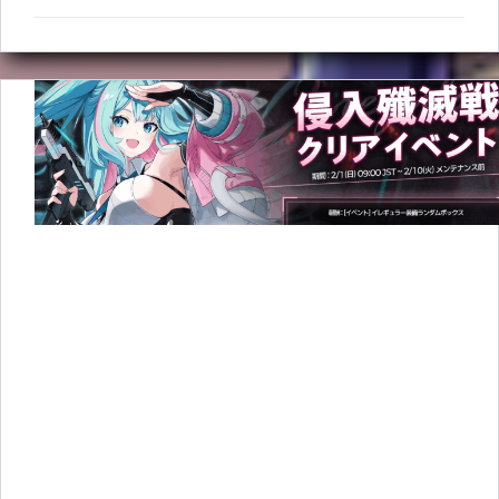
限
定
バ
フ】
(02/10~02/24)