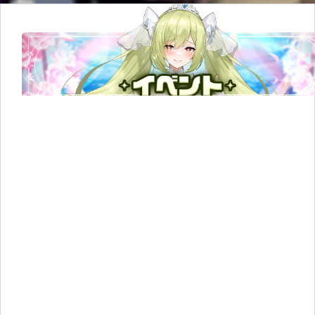
待ちしております！ ありがとうございます
フ
ュ
ー
ジ
ョ
ン
ス
ノ
ー
リ
ポ
ス
ト
&
フ
ォ
ロ
ー
キ
ャ
ン
ペ