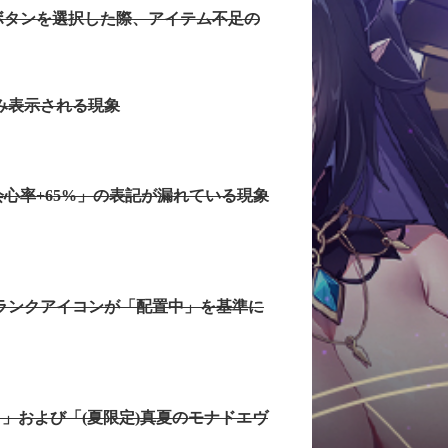
ボタンを選択した際、アイテム不足の
み表示される現象
会心率+65%」の表記が漏れている現象
のランクアイコンが「配置中」を基準に
ク」および「(夏限定)真夏のモナドエヴ