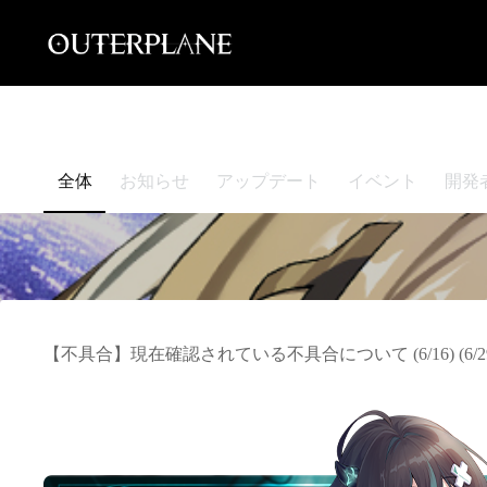
Skip
to
content
全体
お知らせ
アップデート
イベント
開発
【不具合】現在確認されている不具合について (6/16) (6/29 1