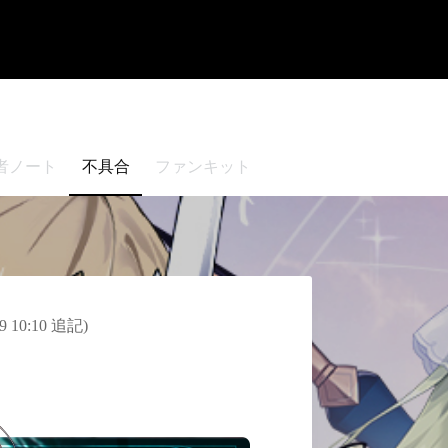
者ノート
不具合
ファンキット
0:10 追記)