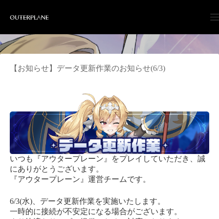
Skip
to
content
【お知らせ】データ更新作業のお知らせ(6/3)
いつも『アウタープレーン』をプレイしていただき、誠
にありがとうございます。
『アウタープレーン』運営チームです。
6/3(水)、データ更新作業を実施いたします。
一時的に接続が不安定になる場合がございます。