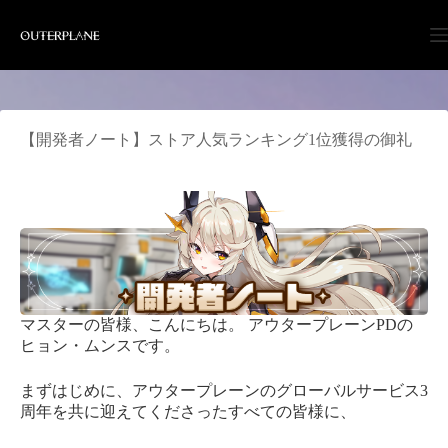
Skip
to
content
【開発者ノート】ストア人気ランキング1位獲得の御礼
マスターの皆様、こんにちは。 アウタープレーンPDの
ヒョン・ムンスです。
まずはじめに、アウタープレーンのグローバルサービス3
周年を共に迎えてくださったすべての皆様に、