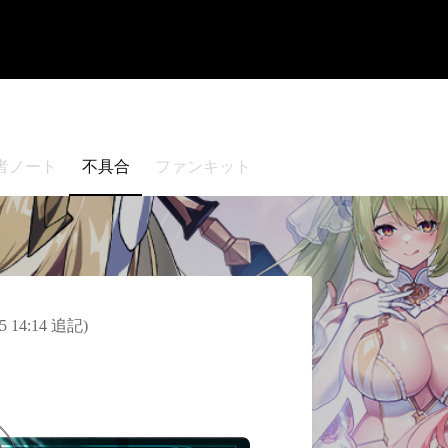
者ノート
不具合
ファンキット
4:14 追記)