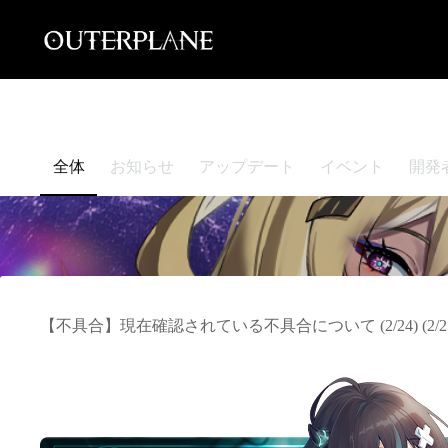
Skip
to
content
全体
お知らせ
アップデート
イベント
開発
【不具合】現在確認されている不具合について (2/24) (2/25 1