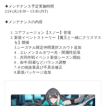
◈メンテナンス予定実施時間
2/24 (火) 8:30 ~ 13:30 (JST)
◈メンテナンスの内容
コアフュージョン【スノー】登場
新規イベントストーリー【魔王と一緒にクリスマス
を】開催
3.シーズナル限定仲間選択スカウト追加
4．エレメンタルタワー光・闇属性拡張
5．共同作戦イベント新規シーズン開始
6．命中/回避などバランス調整
7.その他改善及び不具合修正
8.新規パッケージ追加