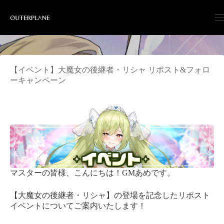
Skip
to
content
【イベント】大魔女の後継者・リシャ リポスト&フォロ
ーキャンペーン
マスターの皆様、こんにちは！GMあめです。
【大魔女の後継者・リシャ】の登場を記念したリポスト
イベントについてご案内いたします！