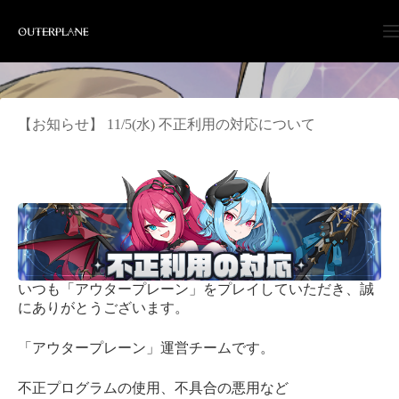
Skip
to
content
【お知らせ】 11/5(水) 不正利用の対応について
いつも「アウタープレーン」をプレイしていただき、誠
にありがとうございます。
「アウタープレーン」運営チームです。
不正プログラムの使用、不具合の悪用など