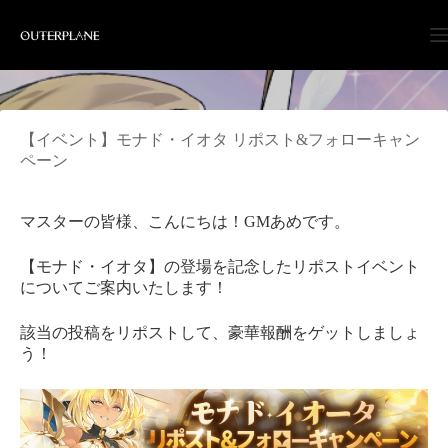
Skip
to
content
【イベント】モナド・イオタ リポスト&フォローキャン
ペーン
マスターの皆様、こんにちは！GMあめです。
【モナド・イオタ】の登場を記念したリポストイベント
についてご案内いたします！
該当の投稿をリポストして、豪華報酬をゲットしましょ
う！