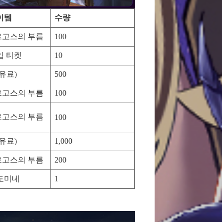
이템
수량
고스의 부름
100
입 티켓
10
유료)
500
고스의 부름
100
고스의 부름
100
유료)
1,000
고스의 부름
200
도미네
1