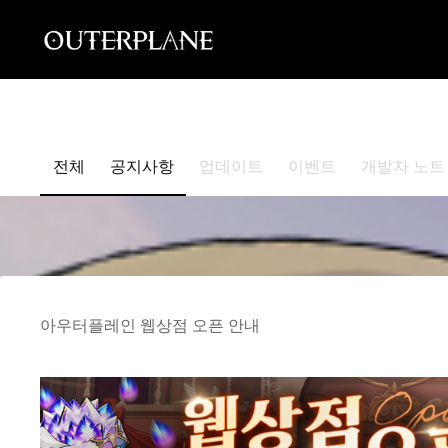
Skip
to
content
전체
공지사항
업데이트
이벤트
개발자 노트
아우터플레인 웹상점 오픈 안내