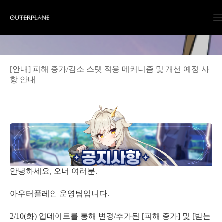
Skip
to
content
[안내] 피해 증가/감소 스탯 적용 메커니즘 및 개선 예정 사
항 안내
안녕하세요, 오너 여러분.
아우터플레인 운영팀입니다.
2/10(화) 업데이트를 통해 변경/추가된 [피해 증가] 및 [받는