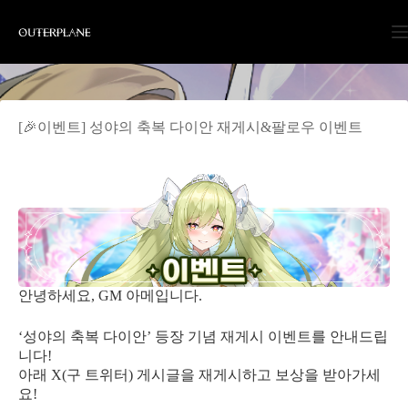
Skip
to
content
[🎉이벤트] 성야의 축복 다이안 재게시&팔로우 이벤트
안녕하세요, GM 아메입니다.
‘성야의 축복 다이안’ 등장 기념 재게시 이벤트를 안내드립
니다!
아래 X(구 트위터) 게시글을 재게시하고 보상을 받아가세
요!